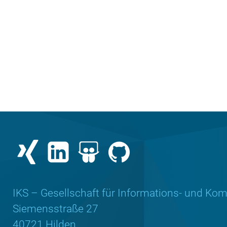
IKS – Gesellschaft für Informations- und 
Siemensstraße 27
40721 Hilden