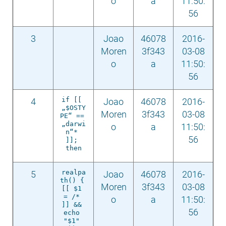
o
a
11:50:
56
3
Joao
46078
2016-
Moren
3f343
03-08
o
a
11:50:
56
if [[ 
4
Joao
46078
2016-
„$OSTY
Moren
3f343
03-08
PE“ == 
„darwi
o
a
11:50:
n“* 
56
]]; 
then
realpa
5
Joao
46078
2016-
th() { 
Moren
3f343
03-08
[[ $1 
= /* 
o
a
11:50:
]] && 
56
echo 
"$1" 